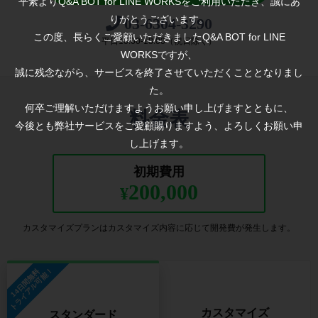
平素よりQ&A BOT for LINE WORKSをご利用いただき、誠にあ
りがとうございます。
03-6304-3290
この度、長らくご愛顧いただきましたQ&A BOT for LINE
平日10:00-18:00（祝日除く）
WORKSですが、
誠に残念ながら、サービスを終了させていただくこととなりまし
た。
何卒ご理解いただけますようお願い申し上げますとともに、
料金表
今後とも弊社サービスをご愛顧賜りますよう、よろしくお願い申
し上げます。
初期費用
200,000
¥
カスタマイズプランはカスタマイズ内容に応じて開発費が発生します。
トライアル可能！
14日間無料
カスタマイズ
スタンダード